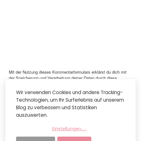
Mit der Nutzung dieses Kommentarformulars erklärst du dich mit
der Speicherung und Verarbeitung deiner Daten durch diese
Website einverstanden.
Vielen lieben Dank für dein Kommentar!
Wir verwenden Cookies und andere Tracking-
Technologien, um Ihr Surferlebnis auf unserem
Neuerer Post
Startseite
Älterer Post
Blog zu verbessern und Statistiken
Mobile Version anzeigen
auszuwerten.
Abonnieren
Kommentare zum Post (Atom)
Einstellungen...
...